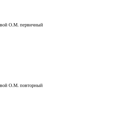
яевой О.М. первичный
яевой О.М. повторный